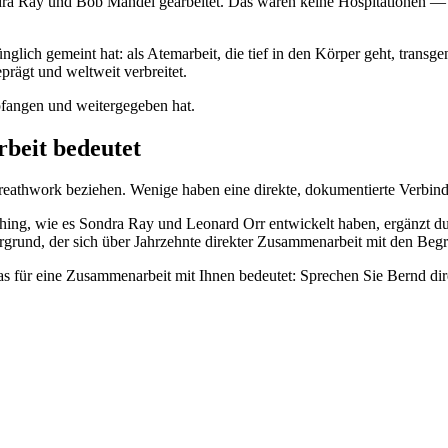
dra Ray und Bob Mandel gearbeitet. Das waren keine Hospitationen — ic
ünglich gemeint hat: als Atemarbeit, die tief in den Körper geht, trans
prägt und weltweit verbreitet.
mpfangen und weitergegeben hat.
rbeit bedeutet
 Breathwork beziehen. Wenige haben eine direkte, dokumentierte Verbin
irthing, wie es Sondra Ray und Leonard Orr entwickelt haben, ergänzt 
tergrund, der sich über Jahrzehnte direkter Zusammenarbeit mit den Beg
 für eine Zusammenarbeit mit Ihnen bedeutet: Sprechen Sie Bernd dir