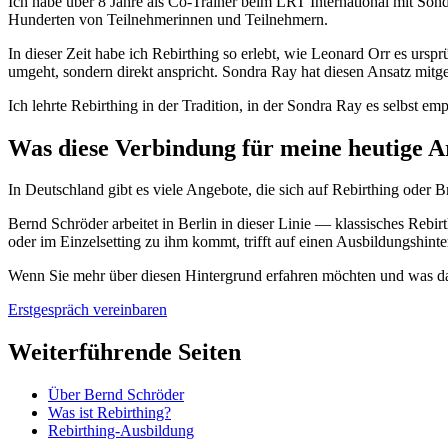
Ich habe über 8 Jahre als Co-Trainer beim LRT International mit Son
Hunderten von Teilnehmerinnen und Teilnehmern.
In dieser Zeit habe ich Rebirthing so erlebt, wie Leonard Orr es urspr
umgeht, sondern direkt anspricht. Sondra Ray hat diesen Ansatz mitge
Ich lehrte Rebirthing in der Tradition, in der Sondra Ray es selbst e
Was diese Verbindung für meine heutige A
In Deutschland gibt es viele Angebote, die sich auf Rebirthing oder
Bernd Schröder arbeitet in Berlin in dieser Linie — klassisches Reb
oder im Einzelsetting zu ihm kommt, trifft auf einen Ausbildungshin
Wenn Sie mehr über diesen Hintergrund erfahren möchten und was das
Erstgespräch vereinbaren
Weiterführende Seiten
Über Bernd Schröder
Was ist Rebirthing?
Rebirthing-Ausbildung